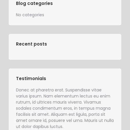
Blog categories
No categories
Recent posts
Testimonials
sim quis
Donec at pharetra erat. Suspendisse vitae
Phasell
odio!
varius ipsum. Nam elementum lectus eu enim
nulla e
rutrum, id ultrices mauris viverra. Vivamus
sodales.
sodales condimentum eros, in tempus magna
sem id m
facilisis sit amet. Aliquam est ligula, porta sit
nibh, c
amet ornare id, posuere vel urna. Mauris ut nulla
Alex T
ut dolor dapibus luctus.